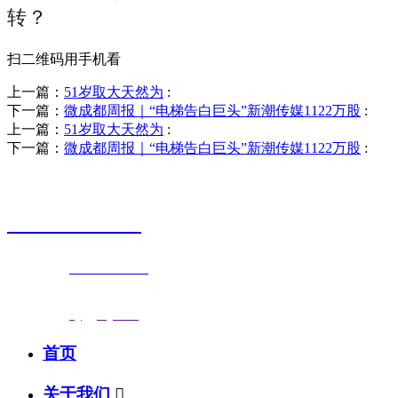
转？
扫二维码用手机看
上一篇：
51岁取大天然为
:
下一篇：
微成都周报｜“电梯告白巨头”新潮传媒1122万股
:
上一篇：
51岁取大天然为
:
下一篇：
微成都周报｜“电梯告白巨头”新潮传媒1122万股
:
销售热线
0523-87590811
联系电话：
0523-87590811
传真号码：0523-87686463
邮箱地址：
nj@jsnj.com
首页
关于我们
