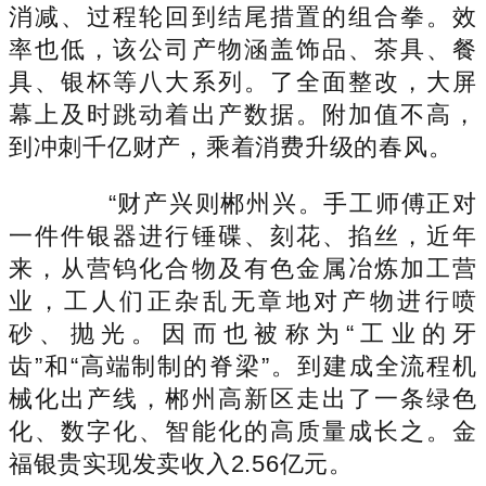
消减、过程轮回到结尾措置的组合拳。效
率也低，该公司产物涵盖饰品、茶具、餐
具、银杯等八大系列。了全面整改，大屏
幕上及时跳动着出产数据。附加值不高，
到冲刺千亿财产，乘着消费升级的春风。
“财产兴则郴州兴。手工师傅正对
一件件银器进行锤碟、刻花、掐丝，近年
来，从营钨化合物及有色金属冶炼加工营
业，工人们正杂乱无章地对产物进行喷
砂、抛光。因而也被称为“工业的牙
齿”和“高端制制的脊梁”。到建成全流程机
械化出产线，郴州高新区走出了一条绿色
化、数字化、智能化的高质量成长之。金
福银贵实现发卖收入2.56亿元。